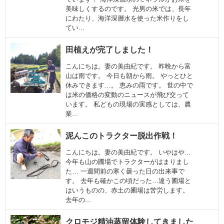
美味しくするのです。 光男の米では、長年
にわたり、海洋深層水を使った米作りをし
てい...
田植えが完了しました！
こんにちは。妻の美由紀です。 昨晩から富
山は雨です。 今日も朝から雨。 やっとひと
休みできます…。 恵みの雨です。 世の中で
は米の価格の変動のニュースが飛び交って
います。 私どもの現場の実感としては、農
業...
泥んこのトラクター脱出作戦！
こんにちは。妻の美由紀です。 いやはや…
今年も山の圃場でトラクターがはまりまし
た… 一週間前の寒く曇った日の出来事で
す。 去年も確かこの頃だった…違う圃場と
はいうものの、赤土の圃場は苦労します。
去年の...
クロモジ精油蒸留体験してきました