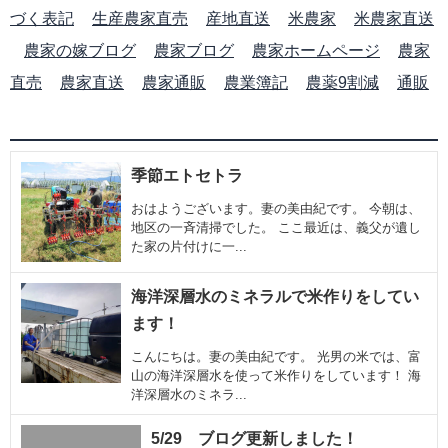
づく表記
生産農家直売
産地直送
米農家
米農家直送
農家の嫁ブログ
農家ブログ
農家ホームページ
農家
直売
農家直送
農家通販
農業簿記
農薬9割減
通販
季節エトセトラ
おはようございます。妻の美由紀です。 今朝は、
地区の一斉清掃でした。 ここ最近は、義父が遺し
た家の片付けに一...
海洋深層水のミネラルで米作りをしてい
ます！
こんにちは。妻の美由紀です。 光男の米では、富
山の海洋深層水を使って米作りをしています！ 海
洋深層水のミネラ...
5/29 ブログ更新しました！