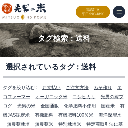
電話注文
平日 9:00-18:00
タグ検索：
送料
選択されているタグ :
送料
タグを絞り込む :
お支払い
ご注文方法
みそ作り
エ
コファーマー
オーガニック米
コシヒカリ
光男の嫁ブ
ログ
光男の米
全国通販
化学肥料不使用
国産米
有
機JAS認定米
有機肥料
有機肥料100％米
海洋深層水
無農薬栽培
無農薬米
特別栽培米
特定商取引法に基