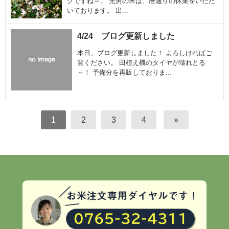
クですね～。 光男の米は、暦通りの休業をいただ
いております。 出...
4/24 ブログ更新しました
本日、ブログ更新しました！ よろしければご
覧ください。 田植え機のタイヤが壊れとる
～！ 予備分を再販しておりま...
1
2
3
4
»