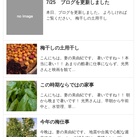
7/25 ブログを更新しました
本日、ブログを更新しました。 よろしければ
ご覧ください。 梅干しの土用干し
梅干しの土用干し
こんにちは。妻の美由紀です。 暑いですね～！本
当に暑い！！ あまりの酷暑に仕事にならず、光男
さんと映画を観て...
この時期ならではの家事
こんにちは。妻の美由紀です。 暑いですね！！ 朝
から晩まで暑いです！ 光男さんは、早朝から午前
中と、水管理、草...
今年の梅仕事
今晩は。妻の美由紀です。 地震や台風で心配な週