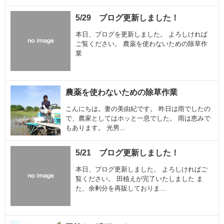
5/29 ブログ更新しました！
本日、ブログを更新しました。 よろしければ
ご覧ください。 農薬を使わないための除草作
業
農薬を使わないための除草作業
こんにちは。妻の美由紀です。 昨日は雨でしたの
で、農家としてはホッと一息でした。 雨は恵みで
もあります。 光男...
5/21 ブログ更新しました！
本日、ブログ更新しました。 よろしければご
覧ください。 田植えが完了いたしました ま
た、余剰分を再販しておりま...