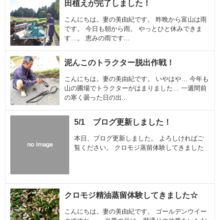
田植えが完了しました！
こんにちは。妻の美由紀です。 昨晩から富山は雨
です。 今日も朝から雨。 やっとひと休みできま
す…。 恵みの雨です...
泥んこのトラクター脱出作戦！
こんにちは。妻の美由紀です。 いやはや… 今年も
山の圃場でトラクターがはまりました… 一週間前
の寒く曇った日の出...
5/1 ブログ更新しました！
本日、ブログ更新しました。 よろしければご
覧ください。 クロモジ蒸留体験してきました
クロモジ精油蒸留体験してきました☆
こんにちは。妻の美由紀です。 ゴールデンウイー