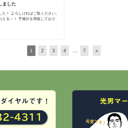
新しました
した！ よろしければご覧ください。
れとる～！ 予備分を再販しており
1
2
3
4
…
7
»