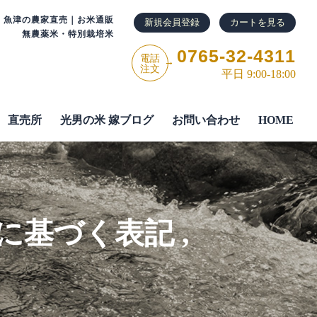
・魚津の農家直売｜お米通販
新規会員登録
カートを見る
無農薬米・特別栽培米
0765-32-4311
電話
→
注文
平日 9:00-18:00
直売所
光男の米 嫁ブログ
お問い合わせ
HOME
に基づく表記
,