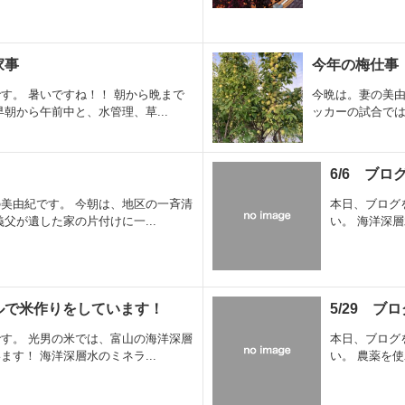
家事
今年の梅仕事
す。 暑いですね！！ 朝から晩まで
今晩は。妻の美由
朝から午前中と、水管理、草...
ッカーの試合では
6/6 ブ
美由紀です。 今朝は、地区の一斉清
本日、ブログ
父が遺した家の片付けに一...
い。 海洋深
ルで米作りをしています！
5/29 ブ
す。 光男の米では、富山の海洋深層
本日、ブログ
す！ 海洋深層水のミネラ...
い。 農薬を