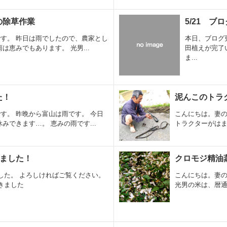
の除草作業
5/21 ブ
す。 昨日は雨でしたので、農家とし
本日、ブログ
は恵みでもあります。 光男...
田植えが完了
ま...
た！
泥んこのトラ
す。 昨晩から富山は雨です。 今日
こんにちは。妻の
みできます…。 恵みの雨です...
トラクターがはま
しました！
クロモジ精油
した。 よろしければご覧ください。
こんにちは。妻の
きました
光男の米は、暦通