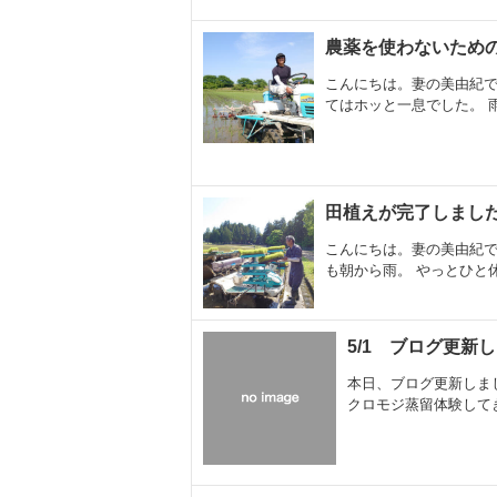
農薬を使わないため
こんにちは。妻の美由紀で
てはホッと一息でした。 雨
田植えが完了しまし
こんにちは。妻の美由紀で
も朝から雨。 やっとひと休
5/1 ブログ更新
本日、ブログ更新しま
クロモジ蒸留体験して