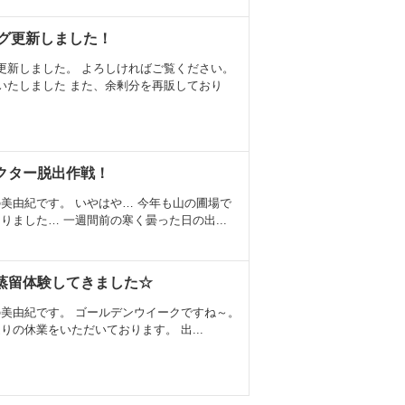
ログ更新しました！
更新しました。 よろしければご覧ください。
いたしました また、余剰分を再販しており
クター脱出作戦！
美由紀です。 いやはや… 今年も山の圃場で
りました… 一週間前の寒く曇った日の出...
蒸留体験してきました☆
美由紀です。 ゴールデンウイークですね～。
りの休業をいただいております。 出...