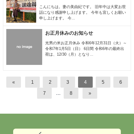
こんにちは。妻の美由紀です。 旧年中は大変お世
話になり感謝申し上げます。 今年も宜しくお願い
申し上げます。 今...
お正月休みのお知らせ
光男の米お正月休み 令和6年12月31日（火）～
令和7年1月5日（日） 6日間 令和6年の最終出
荷は、12/30（月）となり...
«
1
2
3
4
5
6
7
…
8
»