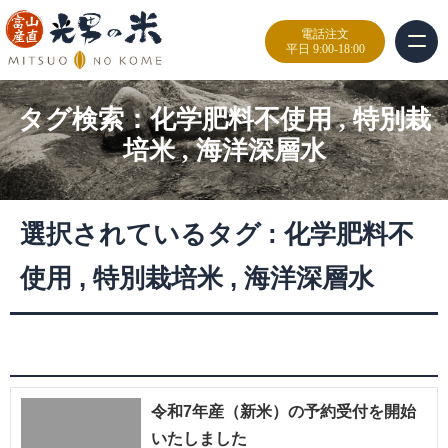
電話注文
平日 9:00-18:00
タグ検索：
化学肥料不使用
,
特別栽
培米
,
海洋深層水
選択されているタグ :
化学肥料不
使用
,
特別栽培米
,
海洋深層水
令和7年産（新米）の予約受付を開始
いたしました