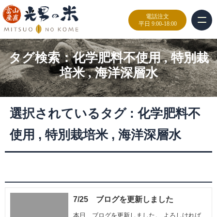
電話注文
平日 9:00-18:00
タグ検索：
化学肥料不使用
,
特別栽
培米
,
海洋深層水
選択されているタグ :
化学肥料不
使用
,
特別栽培米
,
海洋深層水
7/25 ブログを更新しました
本日、ブログを更新しました。 よろしければ