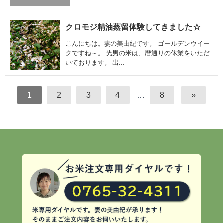
クロモジ精油蒸留体験してきました☆
こんにちは。妻の美由紀です。 ゴールデンウイー
クですね～。 光男の米は、暦通りの休業をいただ
いております。 出...
1
2
3
4
…
8
»