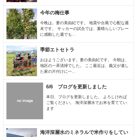
今年の梅仕事
今晩は。妻の美由紀です。 地震や台風で心配な週
末です。 サッカーの試合では、素晴らしいプレー
に感動した週でも...
季節エトセトラ
おはようございます。妻の美由紀です。 今朝は、
地区の一斉清掃でした。 ここ最近は、義父が遺し
た家の片付けに一...
6/6 ブログを更新しました
本日、ブログを更新しました。 よろしければ
ご覧ください。 海洋深層水でお米を育ててい
ます
海洋深層水のミネラルで米作りをしてい