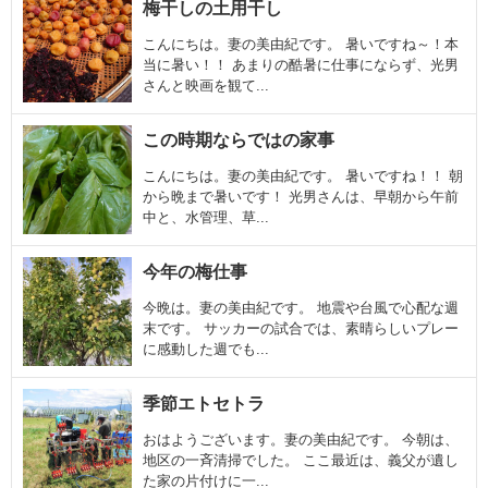
梅干しの土用干し
こんにちは。妻の美由紀です。 暑いですね～！本
当に暑い！！ あまりの酷暑に仕事にならず、光男
さんと映画を観て...
この時期ならではの家事
こんにちは。妻の美由紀です。 暑いですね！！ 朝
から晩まで暑いです！ 光男さんは、早朝から午前
中と、水管理、草...
今年の梅仕事
今晩は。妻の美由紀です。 地震や台風で心配な週
末です。 サッカーの試合では、素晴らしいプレー
に感動した週でも...
季節エトセトラ
おはようございます。妻の美由紀です。 今朝は、
地区の一斉清掃でした。 ここ最近は、義父が遺し
た家の片付けに一...