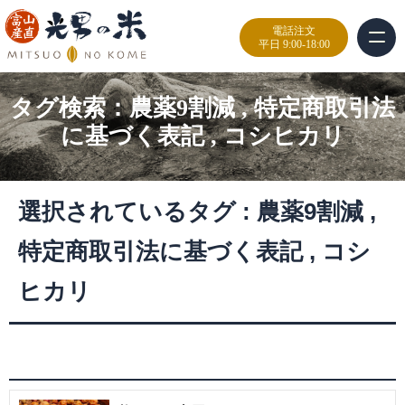
電話注文
平日 9:00-18:00
タグ検索：
農薬9割減
,
特定商取引法
に基づく表記
,
コシヒカリ
選択されているタグ :
農薬9割減
,
特定商取引法に基づく表記
,
コシ
ヒカリ