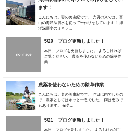
ます！
こんにちは。妻の美由紀です。 光男の米では、富
山の海洋深層水を使って米作りをしています！ 海
洋深層水のミネラ...
5/29 ブログ更新しました！
本日、ブログを更新しました。 よろしければ
ご覧ください。 農薬を使わないための除草作
業
農薬を使わないための除草作業
こんにちは。妻の美由紀です。 昨日は雨でしたの
で、農家としてはホッと一息でした。 雨は恵みで
もあります。 光男...
5/21 ブログ更新しました！
本日、ブログ更新しました。 よろしければご