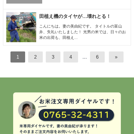
田植え機のタイヤが…壊れとる！
こんにちは。妻の美由紀です。 タイトルの富山
弁、失礼いたしました！ 光男の米では、日々のお
米の出荷も、田植え...
1
2
3
4
…
6
»