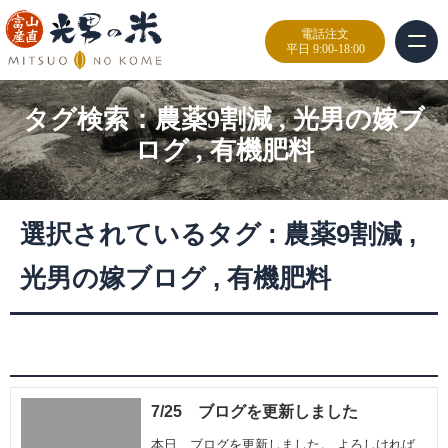
電話注文
平日 9:00-18:00
タグ検索：
農薬9割減
,
光男の嫁ブ
ログ
,
有機肥料
選択されているタグ :
農薬9割減
,
光男の嫁ブログ
,
有機肥料
7/25 ブログを更新しました
本日、ブログを更新しました。 よろしければ