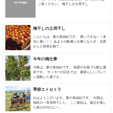
ご覧ください。 梅干しの土用干し
梅干しの土用干し
こんにちは。妻の美由紀です。 暑いですね～！本
当に暑い！！ あまりの酷暑に仕事にならず、光男
さんと映画を観て...
今年の梅仕事
今晩は。妻の美由紀です。 地震や台風で心配な週
末です。 サッカーの試合では、素晴らしいプレー
に感動した週でも...
季節エトセトラ
おはようございます。妻の美由紀です。 今朝は、
地区の一斉清掃でした。 ここ最近は、義父が遺し
た家の片付けに一...