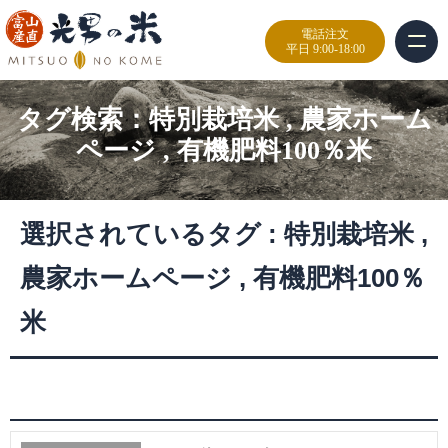
電話注文
平日 9:00-18:00
タグ検索：
特別栽培米
,
農家ホーム
ページ
,
有機肥料100％米
選択されているタグ :
特別栽培米
,
農家ホームページ
,
有機肥料100％
米