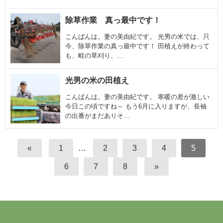
除草作業 真っ最中です！
こんばんは。妻の美由紀です。 光男の米では、只
今、除草作業の真っ最中です！ 田植えが終わって
も、畦の草刈り、...
光男の米の田植え
こんばんは。妻の美由紀です。 寒暖の差が激しい
今日この頃ですね～ もう6月に入りますが、長袖
の出番がまだありそ...
«
1
…
2
3
4
5
6
7
8
»