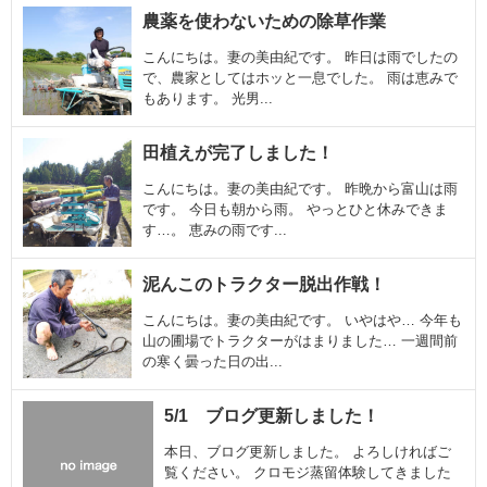
農薬を使わないための除草作業
こんにちは。妻の美由紀です。 昨日は雨でしたの
で、農家としてはホッと一息でした。 雨は恵みで
もあります。 光男...
田植えが完了しました！
こんにちは。妻の美由紀です。 昨晩から富山は雨
です。 今日も朝から雨。 やっとひと休みできま
す…。 恵みの雨です...
泥んこのトラクター脱出作戦！
こんにちは。妻の美由紀です。 いやはや… 今年も
山の圃場でトラクターがはまりました… 一週間前
の寒く曇った日の出...
5/1 ブログ更新しました！
本日、ブログ更新しました。 よろしければご
覧ください。 クロモジ蒸留体験してきました