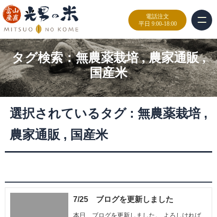
電話注文
平日 9:00-18:00
タグ検索：
無農薬栽培
,
農家通販
,
国産米
選択されているタグ :
無農薬栽培
,
農家通販
,
国産米
7/25 ブログを更新しました
本日、ブログを更新しました。 よろしければ