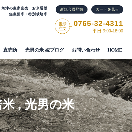
・魚津の農家直売｜お米通販
新規会員登録
カートを見る
無農薬米・特別栽培米
0765-32-4311
電話
→
注文
平日 9:00-18:00
直売所
光男の米 嫁ブログ
お問い合わせ
HOME
培米
,
光男の米