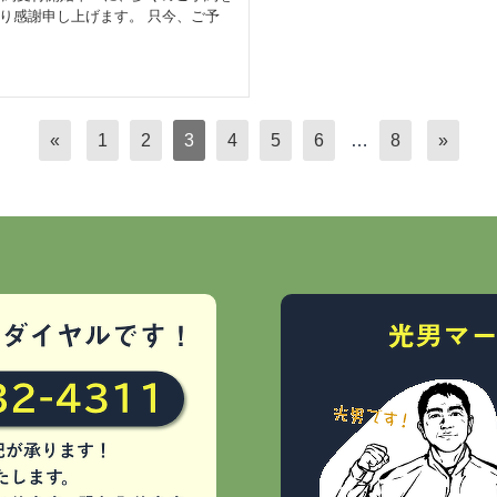
より感謝申し上げます。 只今、ご予
«
1
2
3
4
5
6
…
8
»