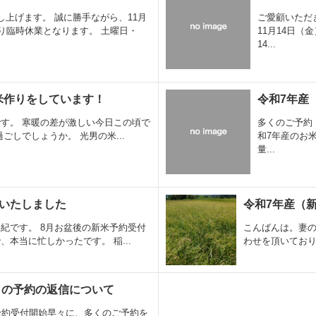
上げます。 誠に勝手ながら、11月
ご愛顧いただ
り臨時休業となります。 土曜日・
11月14日（
14...
米作りをしています！
令和7年産
す。 寒暖の差が激しい今日この頃で
多くのご予約
ごしでしょうか。 光男の米...
和7年産のお
量...
売いたしました
令和7年産（
紀です。 8月お盆後の新米予約受付
こんばんは。妻の
本当に忙しかったです。 稲...
わせを頂いており
）の予約の返信について
予約受付開始早々に、多くのご予約を