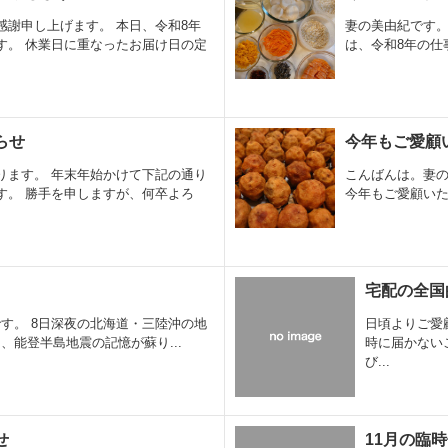
感謝申し上げます。 本日、令和8年
妻の美由紀です。
す。 休業日に重なったお届け日の定
は、令和8年の仕
らせ
今年もご愛顧
ります。 年末年始かけて下記の通り
こんばんは。妻の
す。 勝手を申しますが、何卒よろ
今年もご愛顧いた
宅配の全国
す。 8日深夜の北海道・三陸沖の地
日頃よりご愛
、能登半島地震の記憶が蘇り...
時に届かない
び...
せ
11月の臨