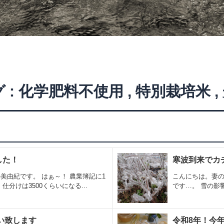
 :
化学肥料不使用
,
特別栽培米
,
した！
寒波到来でカ
美由紀です。 はぁ～！ 農業簿記に1
こんにちは。妻の
分けは3500くらいになる...
です…。 雪の影響
い致します
令和8年！今