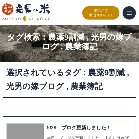
電話注文
平日 9:00-18:00
タグ検索：
農薬9割減
,
光男の嫁ブ
ログ
,
農業簿記
選択されているタグ :
農薬9割減
,
光男の嫁ブログ
,
農業簿記
5/29 ブログ更新しました！
本日、ブログを更新しました。 よろしければ