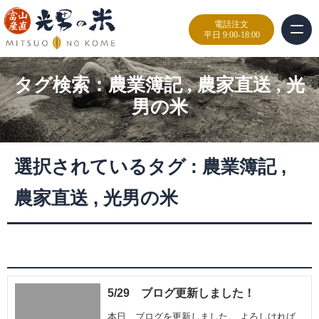
電話注文
平日 9:00-18:00
タグ検索：
農業簿記
,
農家直送
,
光
男の米
選択されているタグ :
農業簿記
,
農家直送
,
光男の米
5/29 ブログ更新しました！
本日、ブログを更新しました。 よろしければ