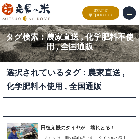
電話注文
平日 9:00-18:00
タグ検索：
農家直送
,
化学肥料不使
用
,
全国通販
選択されているタグ :
農家直送
,
化学肥料不使用
,
全国通販
田植え機のタイヤが…壊れとる！
こんにちは。妻の美由紀です。 タイトルの富山