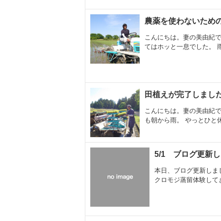
農薬を使わないため
こんにちは。妻の美由紀で
てはホッと一息でした。 雨
田植えが完了しまし
こんにちは。妻の美由紀で
も朝から雨。 やっとひと休
5/1 ブログ更新
本日、ブログ更新しま
クロモジ蒸留体験して