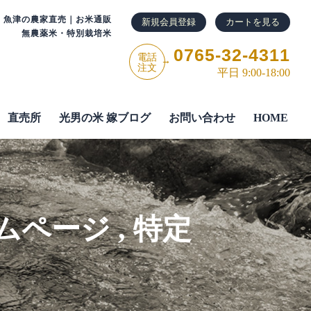
・魚津の農家直売｜お米通販
新規会員登録
カートを見る
無農薬米・特別栽培米
0765-32-4311
電話
→
注文
平日 9:00-18:00
直売所
光男の米 嫁ブログ
お問い合わせ
HOME
ムページ
,
特定