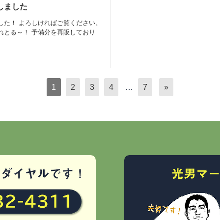
新しました
した！ よろしければご覧ください。
れとる～！ 予備分を再販しており
1
2
3
4
…
7
»