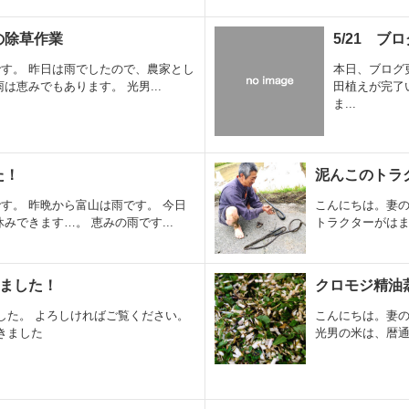
の除草作業
5/21 ブ
す。 昨日は雨でしたので、農家とし
本日、ブログ
は恵みでもあります。 光男...
田植えが完了
ま...
た！
泥んこのトラ
す。 昨晩から富山は雨です。 今日
こんにちは。妻の
みできます…。 恵みの雨です...
トラクターがはま
しました！
クロモジ精油
した。 よろしければご覧ください。
こんにちは。妻の
きました
光男の米は、暦通