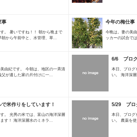
家事
今年の梅仕事
す。 暑いですね！！ 朝から晩まで
今晩は。妻の美由
朝から午前中と、水管理、草...
ッカーの試合では
6/6 ブ
美由紀です。 今朝は、地区の一斉清
本日、ブログ
父が遺した家の片付けに一...
い。 海洋深
ルで米作りをしています！
5/29 ブ
す。 光男の米では、富山の海洋深層
本日、ブログ
す！ 海洋深層水のミネラ...
い。 農薬を