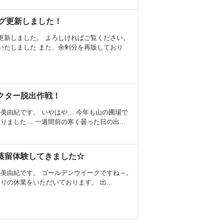
ログ更新しました！
更新しました。 よろしければご覧ください。
いたしました また、余剰分を再販しており
クター脱出作戦！
美由紀です。 いやはや… 今年も山の圃場で
りました… 一週間前の寒く曇った日の出...
蒸留体験してきました☆
美由紀です。 ゴールデンウイークですね～。
りの休業をいただいております。 出...