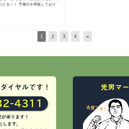
れとる～！ 予備分を再販しており
1
2
3
4
»