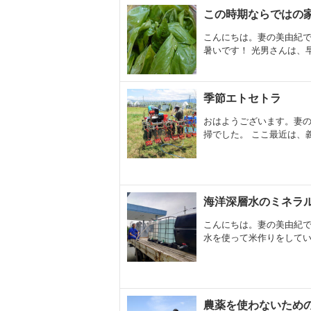
この時期ならではの
こんにちは。妻の美由紀で
暑いです！ 光男さんは、早
季節エトセトラ
おはようございます。妻の
掃でした。 ここ最近は、義
海洋深層水のミネラ
こんにちは。妻の美由紀で
水を使って米作りをしていま
農薬を使わないため