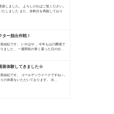
更新しました。 よろしければご覧ください。
いたしました また、余剰分を再販しており
クター脱出作戦！
美由紀です。 いやはや… 今年も山の圃場で
りました… 一週間前の寒く曇った日の出...
蒸留体験してきました☆
美由紀です。 ゴールデンウイークですね～。
りの休業をいただいております。 出...