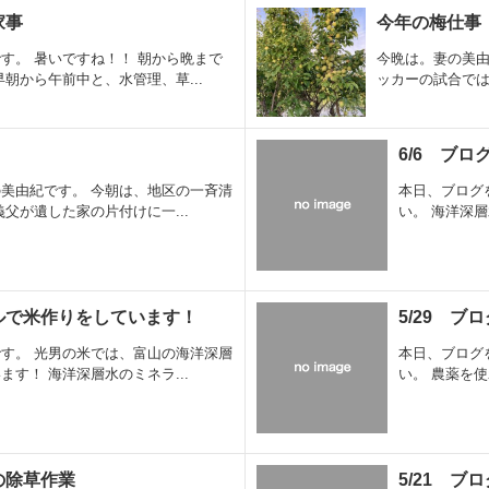
家事
今年の梅仕事
す。 暑いですね！！ 朝から晩まで
今晩は。妻の美由
朝から午前中と、水管理、草...
ッカーの試合では
6/6 ブ
美由紀です。 今朝は、地区の一斉清
本日、ブログ
父が遺した家の片付けに一...
い。 海洋深
ルで米作りをしています！
5/29 ブ
す。 光男の米では、富山の海洋深層
本日、ブログ
す！ 海洋深層水のミネラ...
い。 農薬を
の除草作業
5/21 ブ