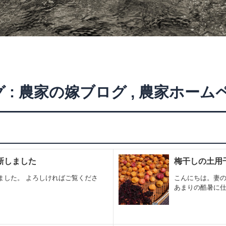
 :
農家の嫁ブログ
,
農家ホーム
更新しました
梅干しの土用
ました。 よろしければご覧くださ
こんにちは。妻の
あまりの酷暑に仕