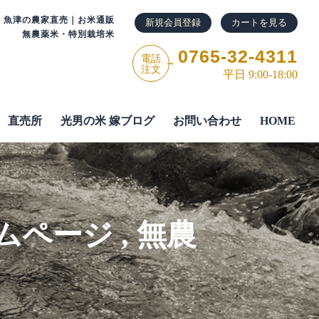
・魚津の農家直売｜お米通販
新規会員登録
カートを見る
無農薬米・特別栽培米
0765-32-4311
電話
→
注文
平日 9:00-18:00
直売所
光男の米 嫁ブログ
お問い合わせ
HOME
ムページ
,
無農