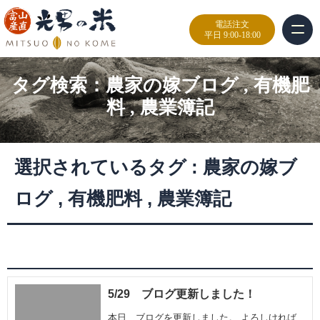
電話注文
平日 9:00-18:00
タグ検索：
農家の嫁ブログ
,
有機肥
料
,
農業簿記
選択されているタグ :
農家の嫁ブ
ログ
,
有機肥料
,
農業簿記
5/29 ブログ更新しました！
本日、ブログを更新しました。 よろしければ