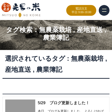
電話注文
平日 9:00-18:00
タグ検索：
無農薬栽培
,
産地直送
,
農業簿記
選択されているタグ :
無農薬栽培
,
産地直送
,
農業簿記
5/29 ブログ更新しました！
本日、ブログを更新しました。 よろしければ