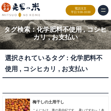
電話注文
平日 9:00-18:00
タグ検索：
化学肥料不使用
,
コシヒ
カリ
,
お支払い
選択されているタグ :
化学肥料不
使用
,
コシヒカリ
,
お支払い
梅干しの土用干し
こんにちは。妻の美由紀です。 暑いですね～！本