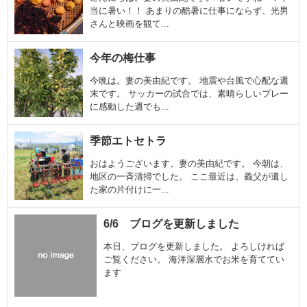
当に暑い！！ あまりの酷暑に仕事にならず、光男
さんと映画を観て...
今年の梅仕事
今晩は。妻の美由紀です。 地震や台風で心配な週
末です。 サッカーの試合では、素晴らしいプレー
に感動した週でも...
季節エトセトラ
おはようございます。妻の美由紀です。 今朝は、
地区の一斉清掃でした。 ここ最近は、義父が遺し
た家の片付けに一...
6/6 ブログを更新しました
本日、ブログを更新しました。 よろしければ
ご覧ください。 海洋深層水でお米を育ててい
ます