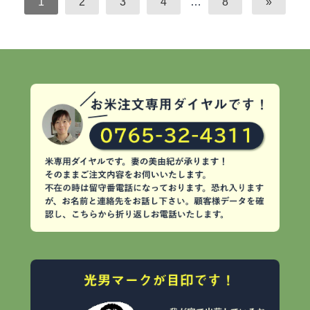
1
2
3
4
…
8
»