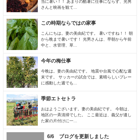
当に暑い！！ あまりの酷暑に仕事にならず、光男
さんと映画を観て...
この時期ならではの家事
こんにちは。妻の美由紀です。 暑いですね！！ 朝
から晩まで暑いです！ 光男さんは、早朝から午前
中と、水管理、草...
今年の梅仕事
今晩は。妻の美由紀です。 地震や台風で心配な週
末です。 サッカーの試合では、素晴らしいプレー
に感動した週でも...
季節エトセトラ
おはようございます。妻の美由紀です。 今朝は、
地区の一斉清掃でした。 ここ最近は、義父が遺し
た家の片付けに一...
6/6 ブログを更新しました