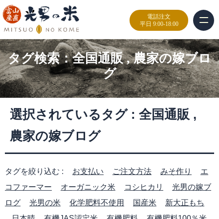
電話注文
平日 9:00-18:00
タグ検索：
全国通販
,
農家の嫁ブロ
グ
選択されているタグ :
全国通販
,
農家の嫁ブログ
タグを絞り込む :
お支払い
ご注文方法
みそ作り
エ
コファーマー
オーガニック米
コシヒカリ
光男の嫁ブ
ログ
光男の米
化学肥料不使用
国産米
新大正もち
日本晴
有機JAS認定米
有機肥料
有機肥料100％米