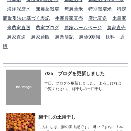
海洋深層水
無農薬栽培
無農薬米
特別栽培米
特定
商取引法に基づく表記
生産農家直売
産地直送
米農家
米農家直送
農家ブログ
農家ホームページ
農家直売
農家直送
農家通販
農業簿記
農薬9割減
送料
通
販
7/25 ブログを更新しました
本日、ブログを更新しました。 よろしければ
ご覧ください。 梅干しの土用干し
梅干しの土用干し
こんにちは。妻の美由紀です。 暑いですね～！本