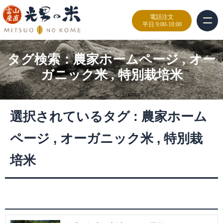
電話注文
平日 9:00-18:00
タグ検索：
農家ホームページ
,
オー
ガニック米
,
特別栽培米
選択されているタグ :
農家ホーム
ページ
,
オーガニック米
,
特別栽
培米