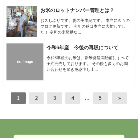
お米のロットナンバー管理とは？
お久しぶりです。妻の美由紀です。 本当に久々の
ブログ更新です。 今年の秋は本当に大忙しでし
た！ 令和の米騒動な...
令和6年産 今後の再販について
令和6年産のお米は、新米発送開始前にすべて
予約完売しております。 その後も多くのお問
い合わせを頂き感謝申し上...
1
2
3
4
…
5
»