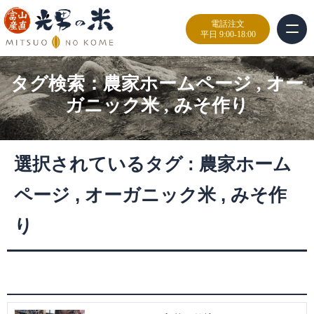
電話注文
平日 9:00-18:00
タグ検索：
農家ホームページ
,
オー
ガニック米
,
みそ作り
選択されているタグ :
農家ホーム
ページ
,
オーガニック米
,
みそ作
り