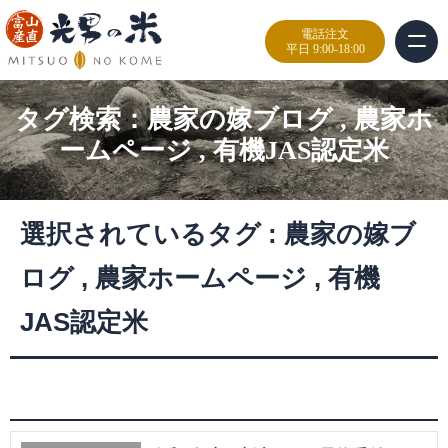
電話注文
平日 9:00-18:00
タグ検索：
農家の嫁ブログ
,
農家ホ
ームページ
,
有機JAS認定米
選択されているタグ :
農家の嫁ブ
ログ
,
農家ホームページ
,
有機
JAS認定米