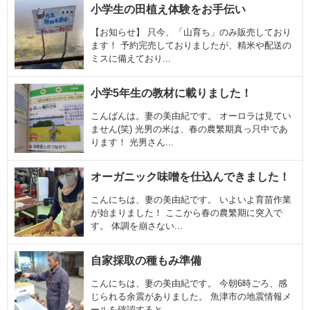
小学生の田植え体験をお手伝い
【お知らせ】 只今、「山育ち」のみ販売しており
ます！ 予約完売しておりましたが、精米や配送の
ミスに備えており...
小学5年生の教材に載りました！
こんばんは。妻の美由紀です。 オーロラは見てい
ません(笑) 光男の米は、春の農繁期真っ只中であ
ります！ 光男さん...
オーガニック味噌を仕込んできました！
こんにちは、妻の美由紀です。 いよいよ育苗作業
が始まりました！ ここから春の農繁期に突入で
す。 体調を崩さない...
自家採取の種もみ準備
こんにちは、妻の美由紀です。 今朝6時ごろ、感
じられる余震がありました。 魚津市の地震情報メ
ールを確認すると、...