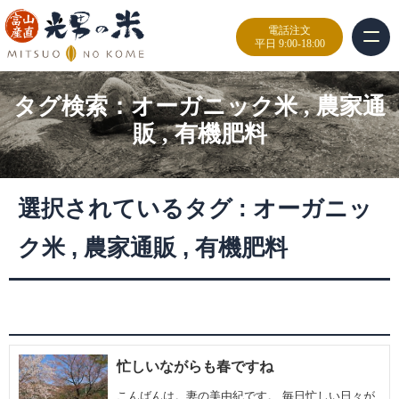
電話注文
平日 9:00-18:00
タグ検索：
オーガニック米
,
農家通
販
,
有機肥料
選択されているタグ :
オーガニッ
ク米
,
農家通販
,
有機肥料
忙しいながらも春ですね
こんばんは。妻の美由紀です。 毎日忙しい日々が