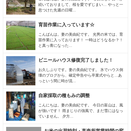
続いておりまして、桜を愛でずじまい… やっと一
息つけた先週の日曜...
育苗作業に入っています☆
こんばんは。妻の美由紀です。 光男の米では、育
苗作業に入っております！ 一時はどうなるか？！
と真っ青になった...
ビニールハウス修復完了しました！
お久しぶりです。妻の美由紀です。 氷でハウス倒
壊のブログから、確定申告やら卒業式やらと…あ
っという間に時が流...
自家採取の種もみの調整
こんにちは。妻の美由紀です。 今日の富山は、風
が強いです！ 雨まじりの強風で、まだ雪にはなっ
ていません。 夕方...
お米の出荷時刻・直売所営業時間の変