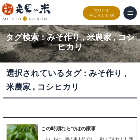
電話注文
平日 9:00-18:00
タグ検索：
みそ作り
,
米農家
,
コシ
ヒカリ
選択されているタグ :
みそ作り
,
米農家
,
コシヒカリ
この時期ならではの家事
こんにちは。妻の美由紀です。 暑いですね！！ 朝