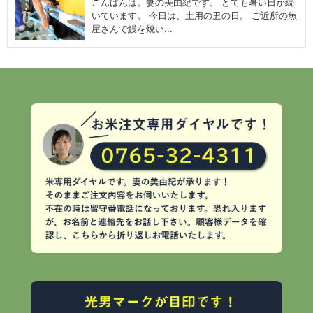
こんばんは。妻の美由紀です。 とても暑い日が続
いています。 今日は、土用の丑の日。 ご近所の魚
屋さんで鰻を焼い...