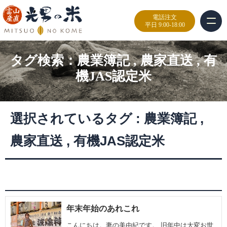
電話注文
平日 9:00-18:00
タグ検索：
農業簿記
,
農家直送
,
有
機JAS認定米
選択されているタグ :
農業簿記
,
農家直送
,
有機JAS認定米
年末年始のあれこれ
こんにちは。妻の美由紀です。 旧年中は大変お世