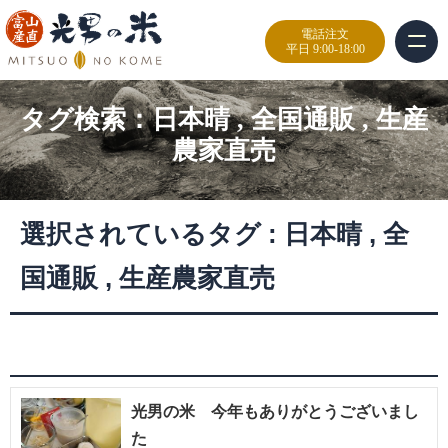
電話注文
平日 9:00-18:00
タグ検索：
日本晴
,
全国通販
,
生産
農家直売
選択されているタグ :
日本晴
,
全
国通販
,
生産農家直売
光男の米 今年もありがとうございまし
た