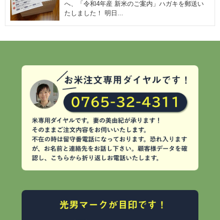
へ、「令和4年産 新米のご案内」ハガキを郵送い
たしました！ 明日...